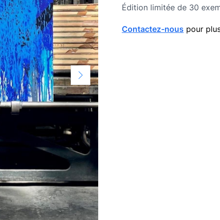
édition limitée
Édition limitée de 30 exem
Contactez-nous
pour plus