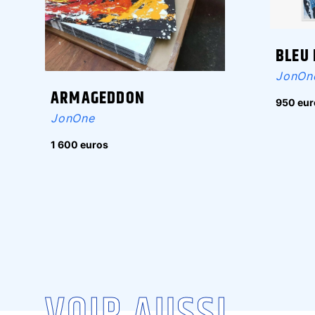
BLEU
JonOn
ARMAGEDDON
950 eur
JonOne
1 600 euros