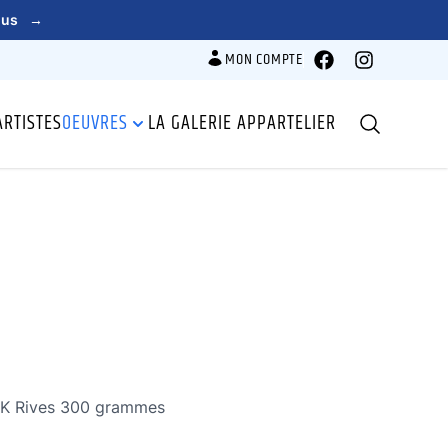
lus
→
MON COMPTE
Facebook
Instagram
ARTISTES
OEUVRES
LA GALERIE APPARTELIER
Recherche
BFK Rives 300 grammes