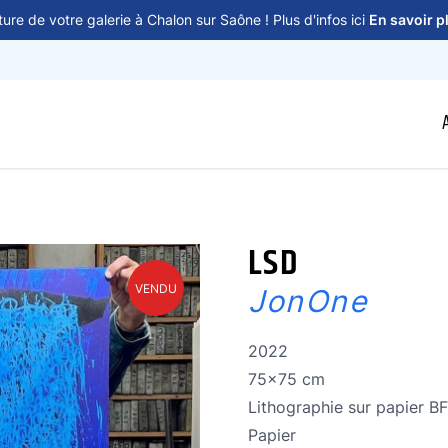
ure de votre galerie à Chalon sur Saône ! Plus d'infos ici
En savoir p
LSD
VENDU
JonOne
Année de réalisation
2022
Dimensions
75x75 cm
Technique
Lithographie sur papier 
Technique
Papier