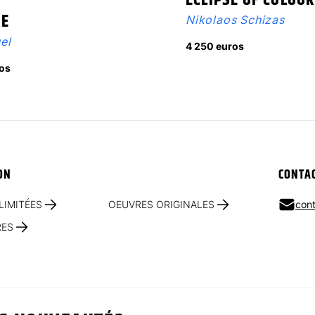
ECLIPSE OF COLOU
RE
Nikolaos Schizas
el
4 250 euros
os
ON
CONTA
LIMITÉES
OEUVRES ORIGINALES
cont
RES