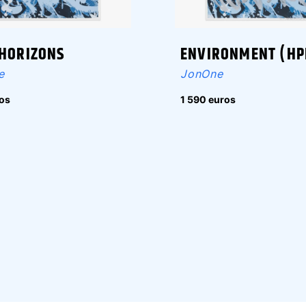
 HORIZONS
ENVIRONMENT (H
e
JonOne
os
1 590 euros