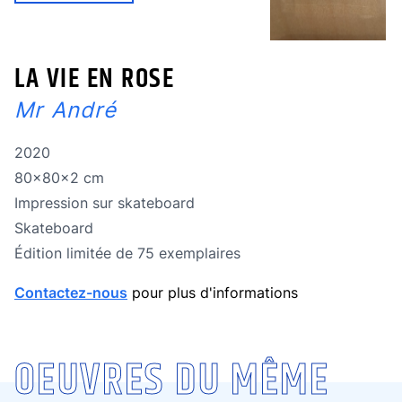
LA VIE EN ROSE
Mr André
Année de réalisation
2020
Dimensions
80x80x2 cm
Technique
Impression sur skateboard
Technique
Skateboard
édition limitée
Édition limitée de 75 exemplaires
Contactez-nous
pour plus d'informations
OEUVRES DU MÊME