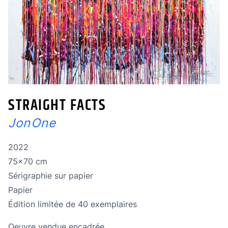
STRAIGHT FACTS
JonOne
Année de réalisation
2022
Dimensions
75x70 cm
Technique
Sérigraphie sur papier
Technique
Papier
édition limitée
Édition limitée de 40 exemplaires
Oeuvre vendue encadrée