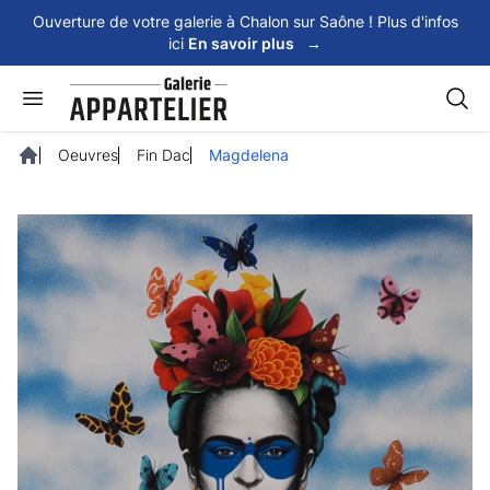
Panneau de gestion des cookies
Ouverture de votre galerie à Chalon sur Saône ! Plus d'infos
ici
En savoir plus
→
Rech
Oeuvres
Fin Dac
Magdelena
Accueil