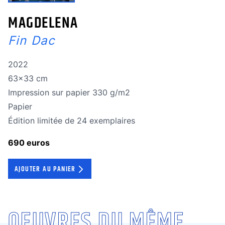
MAGDELENA
Fin Dac
Année de réalisation
2022
Dimensions
63x33 cm
Technique
Impression sur papier 330 g/m2
Technique
Papier
édition limitée
Édition limitée de 24 exemplaires
690 euros
AJOUTER AU PANIER
OEUVRES DU MÊME