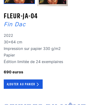
FLEUR-JA-04
Fin Dac
Année de réalisation
2022
Dimensions
30x64 cm
Technique
Impression sur papier 330 g/m2
Technique
Papier
édition limitée
Édition limitée de 24 exemplaires
690 euros
AJOUTER AU PANIER