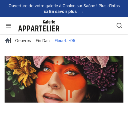
Panneau de gestion des cookies
Ouverture de votre galerie à Chalon sur Saône ! Plus d'infos
ici
En savoir plus
→
Rech
Oeuvres
Fin Dac
Fleur-LI-05
Accueil