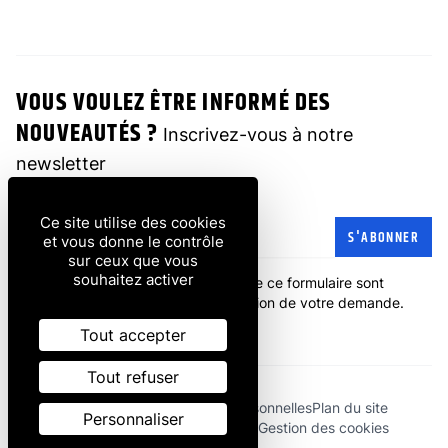
VOUS VOULEZ ÊTRE INFORMÉ DES
NOUVEAUTÉS ?
Inscrivez-vous à notre
newsletter
Ce site utilise des cookies
Adresse e-mail
S'ABONNER
et vous donne le contrôle
sur ceux que vous
souhaitez activer
Les informations recueillies à partir de ce formulaire sont
transmises à l'entreprise pour la gestion de votre demande.
politique de confidentialité
.
Tout accepter
Tout refuser
Mentions légales
Données personnelles
Plan du site
Personnaliser
Conditions générales de vente
Gestion des cookies