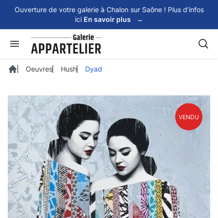
Panneau de gestion des cookies
Ouverture de votre galerie à Chalon sur Saône ! Plus d'infos
ici
En savoir plus
→
Rech
Oeuvres
Hush
Dyad
Accueil
VENDU