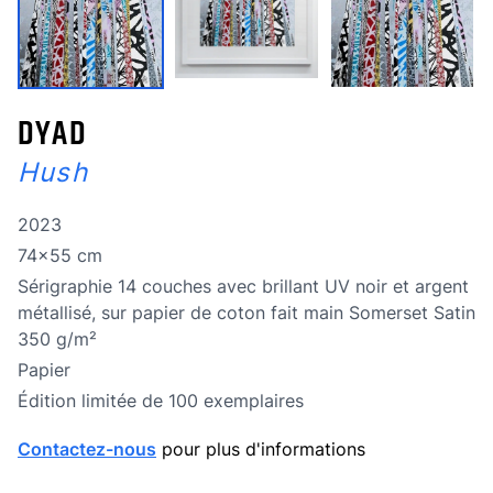
DYAD
Hush
Année de réalisation
2023
Dimensions
74x55 cm
Technique
Sérigraphie 14 couches avec brillant UV noir et argent
métallisé, sur papier de coton fait main Somerset Satin
350 g/m²
Technique
Papier
édition limitée
Édition limitée de 100 exemplaires
Contactez-nous
pour plus d'informations