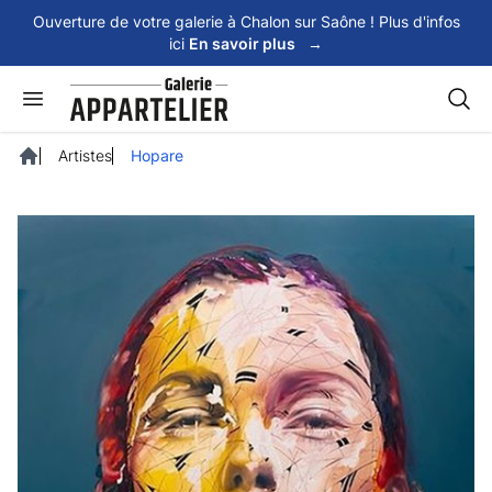
Panneau de gestion des cookies
Ouverture de votre galerie à Chalon sur Saône ! Plus d'infos
ici
En savoir plus
→
Rech
Artistes
Hopare
Accueil