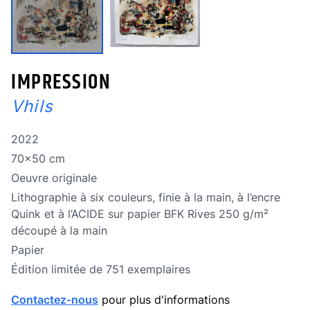
IMPRESSION
Vhils
Année de réalisation
2022
Dimensions
70x50 cm
Oeuvre originale
Oeuvre originale
Technique
Lithographie à six couleurs, finie à la main, à l’encre
Quink et à l’ACIDE sur papier BFK Rives 250 g/m²
découpé à la main
Technique
Papier
édition limitée
Édition limitée de 751 exemplaires
Contactez-nous
pour plus d'informations