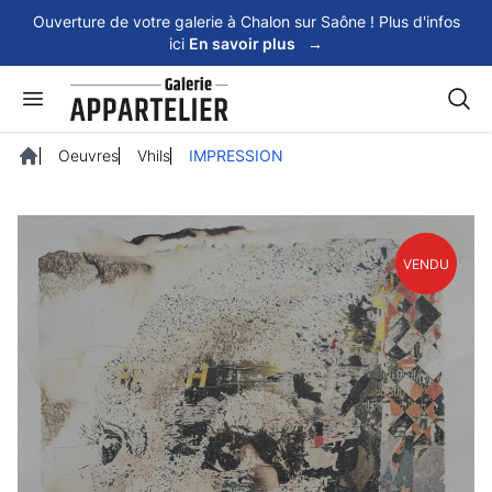
Panneau de gestion des cookies
Ouverture de votre galerie à Chalon sur Saône ! Plus d'infos
ici
En savoir plus
→
Rech
Oeuvres
Vhils
IMPRESSION
Accueil
VENDU