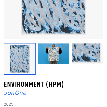
ENVIRONMENT (HPM)
JonOne
Année de réalisation
2025