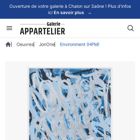
Panneau de gestion des cookies
Ouverture de votre galerie à Chalon sur Saône ! Plus d'infos
ici
En savoir plus
→
Rech
Oeuvres
JonOne
Environment (HPM)
Accueil