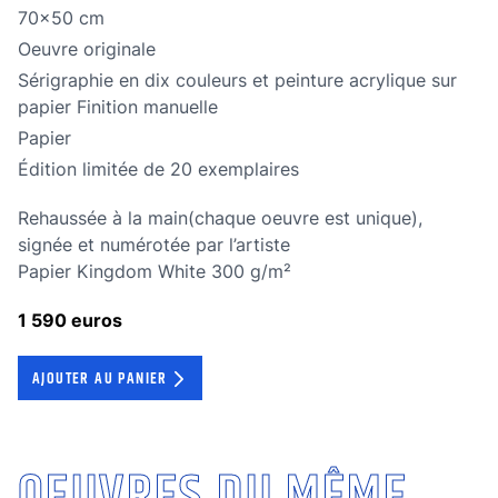
Dimensions
70x50 cm
Oeuvre originale
Oeuvre originale
Technique
Sérigraphie en dix couleurs et peinture acrylique sur
papier Finition manuelle
Technique
Papier
édition limitée
Édition limitée de 20 exemplaires
Rehaussée à la main(chaque oeuvre est unique),
signée et numérotée par l’artiste
Papier Kingdom White 300 g/m²
1 590 euros
AJOUTER AU PANIER
OEUVRES DU MÊME