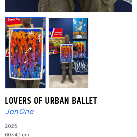
LOVERS OF URBAN BALLET
JonOne
Année de réalisation
2025
Dimensions
60x40 cm