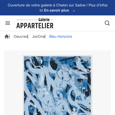
Panneau de gestion des cookies
Ouverture de votre galerie à Chalon sur Saône ! Plus d'infos
ici
En savoir plus
→
Rech
Oeuvres
JonOne
Bleu Horizons
Accueil