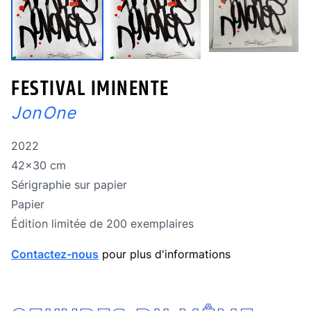
FESTIVAL IMINENTE
JonOne
Année de réalisation
2022
Dimensions
42x30 cm
Technique
Sérigraphie sur papier
Technique
Papier
édition limitée
Édition limitée de 200 exemplaires
Contactez-nous
pour plus d'informations