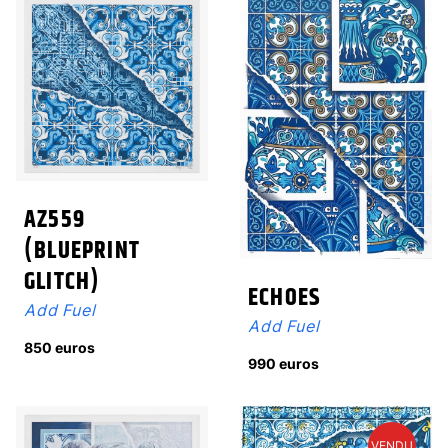
AZ559
(BLUEPRINT
GLITCH)
ECHOES
Add Fuel
Add Fuel
850 euros
990 euros
VENDU