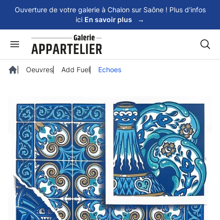
Panneau de gestion des cookies
Ouverture de votre galerie à Chalon sur Saône ! Plus d'infos
ici
En savoir plus
→
Rech
Oeuvres
Add Fuel
Echoes
Accueil