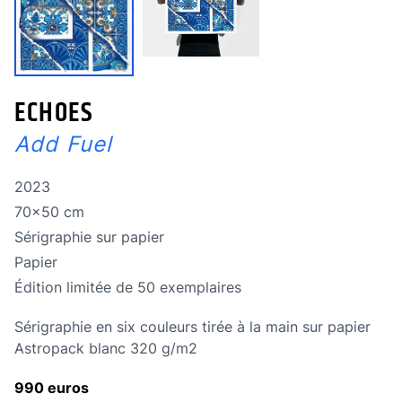
ECHOES
Add Fuel
Année de réalisation
2023
Dimensions
70x50 cm
Technique
Sérigraphie sur papier
Technique
Papier
édition limitée
Édition limitée de 50 exemplaires
Sérigraphie en six couleurs tirée à la main sur papier
Astropack blanc 320 g/m2
990 euros