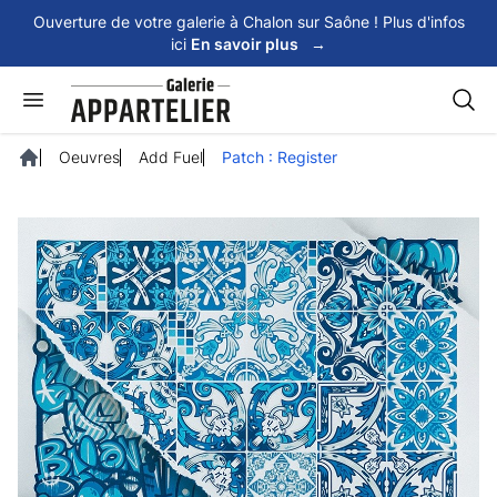
Panneau de gestion des cookies
Ouverture de votre galerie à Chalon sur Saône ! Plus d'infos
ici
En savoir plus
→
Rech
Oeuvres
Add Fuel
Patch : Register
Accueil