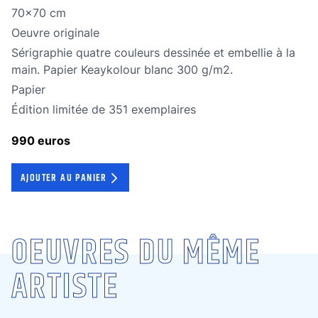
Dimensions
70x70 cm
Oeuvre originale
Oeuvre originale
Technique
Sérigraphie quatre couleurs dessinée et embellie à la
main. Papier Keaykolour blanc 300 g/m2.
Technique
Papier
édition limitée
Édition limitée de 351 exemplaires
990 euros
AJOUTER AU PANIER
OEUVRES DU MÊME
ARTISTE