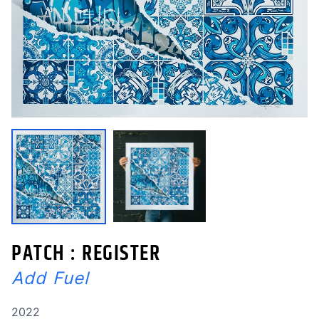
PATCH : REGISTER
Add Fuel
Année de réalisation
2022