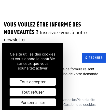
VOUS VOULEZ ÊTRE INFORMÉ DES
NOUVEAUTÉS ?
Inscrivez-vous à notre
newsletter
Ce site utilise des cookies
Adresse e-mail
S'ABONNER
et vous donne le contrôle
sur ceux que vous
souhaitez activer
Les informations recueillies à partir de ce formulaire sont
transmises à l'entreprise pour la gestion de votre demande.
politique de confidentialité
.
Tout accepter
Tout refuser
Mentions légales
Données personnelles
Plan du site
Personnaliser
Conditions générales de vente
Gestion des cookies