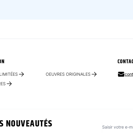
ON
CONTA
LIMITÉES
OEUVRES ORIGINALES
cont
RES
ES NOUVEAUTÉS
Adresse e-mai