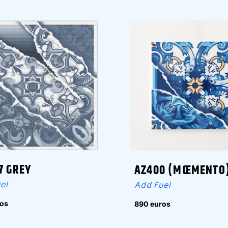
7 GREY
AZ400 (MŒMENTO
el
Add Fuel
os
890 euros