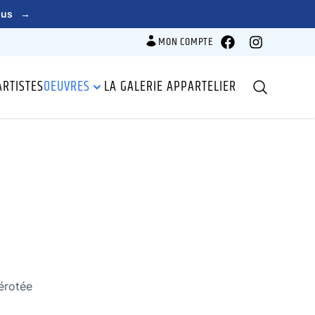
lus
→
MON COMPTE
Facebook
Instagram
ARTISTES
OEUVRES
LA GALERIE APPARTELIER
Recherche
érotée