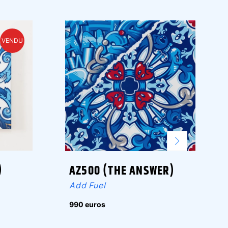
VENDU
)
AZ500 (THE ANSWER)
Add Fuel
990 euros