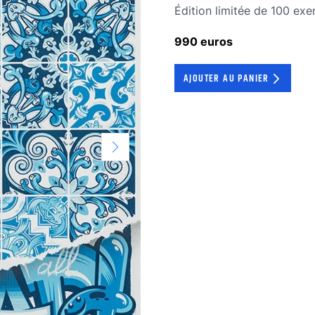
édition limitée
Édition limitée de 100 exe
990 euros
AJOUTER AU PANIER