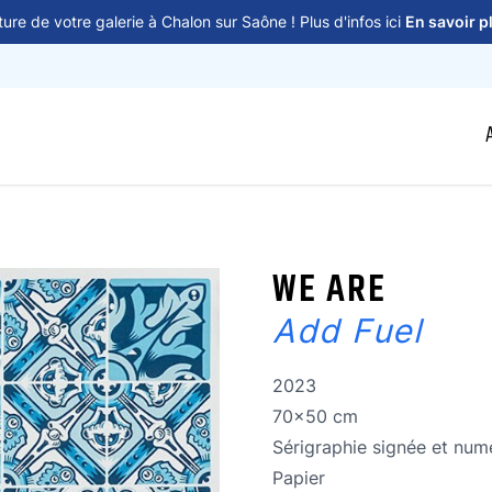
ure de votre galerie à Chalon sur Saône ! Plus d'infos ici
En savoir p
WE ARE
Add Fuel
Année de réalisation
2023
Dimensions
70x50 cm
Technique
Sérigraphie signée et num
Technique
Papier