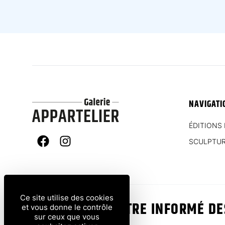
NAVIGATI
ÉDITIONS 
SCULPTU
Facebook
Instagram
Ce site utilise des cookies
VOUS VOULEZ ÊTRE INFORMÉ D
et vous donne le contrôle
sur ceux que vous