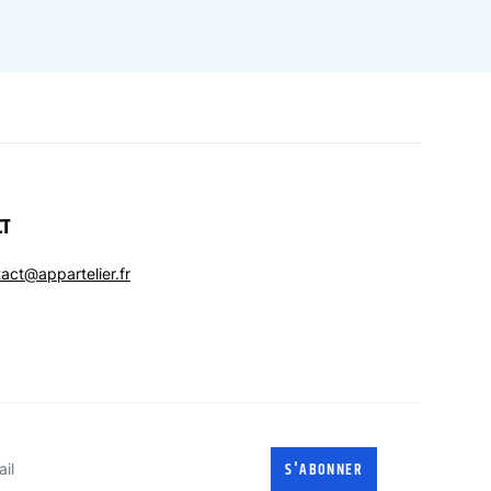
CT
act@appartelier.fr
l
S'ABONNER