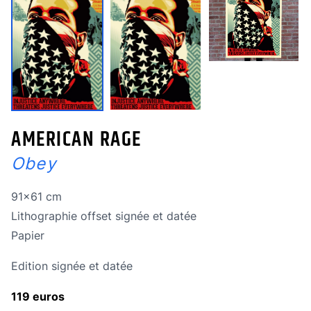
AMERICAN RAGE
Obey
Dimensions
91x61 cm
Technique
Lithographie offset signée et datée
Technique
Papier
Edition signée et datée
119 euros