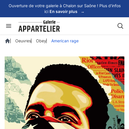
Panneau de gestion des cookies
Ouverture de votre galerie à Chalon sur Saône ! Plus d'infos
ici
En savoir plus
→
Rech
Oeuvres
Obey
American rage
Accueil