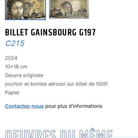
BILLET GAINSBOURG G197
C215
Année de réalisation
2024
Dimensions
10x18 cm
Oeuvre originale
Oeuvre originale
Technique
pochoir et bombe aérosol sur billet de 500F
Technique
Papier
Contactez-nous
pour plus d'informations
OEUVRES DU MÊME