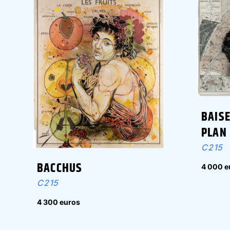
BAIS
PLAN 
C215
BACCHUS
4 000 e
C215
4 300 euros