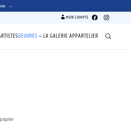
lus
→
MON COMPTE
Facebook
Instagram
ARTISTES
OEUVRES
LA GALERIE APPARTELIER
Recherche
papier