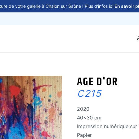
ure de votre galerie à Chalon sur Saône ! Plus d'infos ici
En savoir p
AGE D'OR
C215
Année de réalisation
2020
Dimensions
40x30 cm
Technique
Impression numérique sur 
Technique
Papier