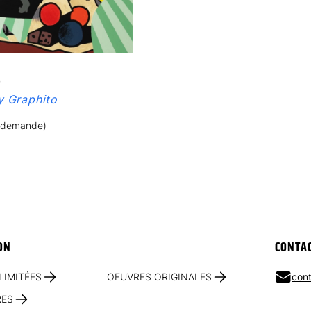
S
 Graphito
r demande)
ON
CONTA
LIMITÉES
OEUVRES ORIGINALES
cont
RES