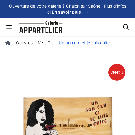
Panneau de gestion des cookies
Ouverture de votre galerie à Chalon sur Saône ! Plus d'infos
ici
En savoir plus
→
Rech
Oeuvres
Miss Tic
Un bon cru et je suis cuite
Accueil
VENDU