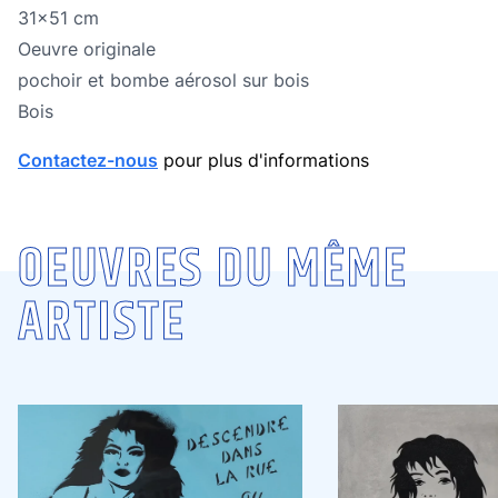
Dimensions
31x51 cm
Oeuvre originale
Oeuvre originale
Technique
pochoir et bombe aérosol sur bois
Technique
Bois
Contactez-nous
pour plus d'informations
OEUVRES DU MÊME
ARTISTE