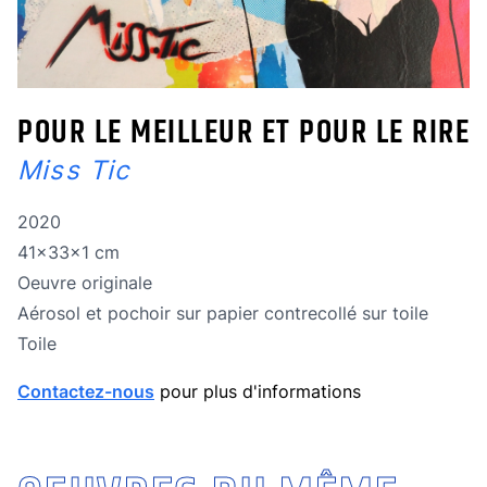
POUR LE MEILLEUR ET POUR LE RIRE
Miss Tic
Année de réalisation
2020
Dimensions
41x33x1 cm
Oeuvre originale
Oeuvre originale
Technique
Aérosol et pochoir sur papier contrecollé sur toile
Technique
Toile
Contactez-nous
pour plus d'informations