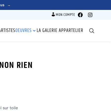
lus
→
MON COMPTE
Facebook
Instagram
ARTISTES
OEUVRES
LA GALERIE APPARTELIER
Recherche
INON RIEN
 sur toile