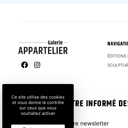
NAVIGATI
ÉDITIONS 
SCULPTU
Facebook
Instagram
Ce site utilise des cookies
VOUS VOULEZ ÊTRE INFORMÉ D
et vous donne le contrôle
sur ceux que vous
?
souhaitez activer
Inscrivez-vous à notre newsletter