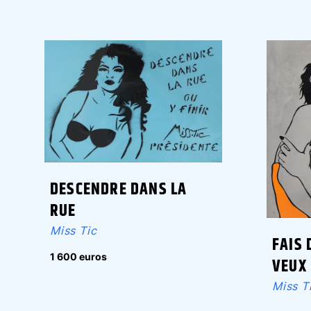
DESCENDRE DANS LA
RUE
Miss Tic
FAIS 
1 600 euros
VEUX
Miss T