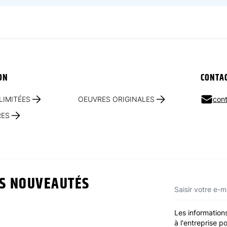
ON
CONTA
LIMITÉES
OEUVRES ORIGINALES
cont
RES
ES NOUVEAUTÉS
Adresse e-mai
Les informations
à l'entreprise 