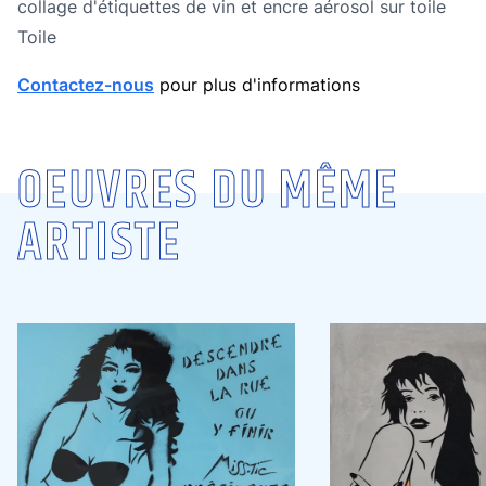
Technique
collage d'étiquettes de vin et encre aérosol sur toile
Technique
Toile
Contactez-nous
pour plus d'informations
OEUVRES DU MÊME
ARTISTE