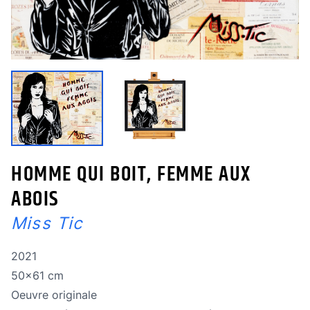
HOMME QUI BOIT, FEMME AUX
ABOIS
Miss Tic
Année de réalisation
2021
Dimensions
50x61 cm
Oeuvre originale
Oeuvre originale