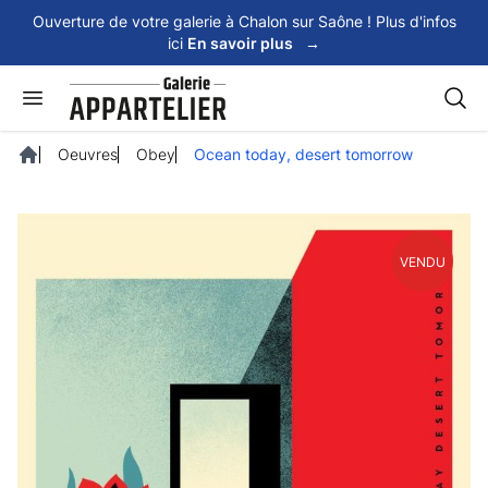
Panneau de gestion des cookies
Ouverture de votre galerie à Chalon sur Saône ! Plus d'infos
ici
En savoir plus
→
Rech
Oeuvres
Obey
Ocean today, desert tomorrow
Accueil
VENDU