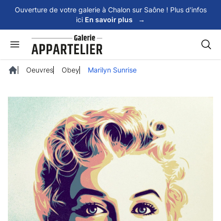
Panneau de gestion des cookies
Ouverture de votre galerie à Chalon sur Saône ! Plus d'infos
ici
En savoir plus
→
Rech
Oeuvres
Obey
Marilyn Sunrise
Accueil