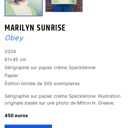
MARILYN SUNRISE
Obey
Année de réalisation
2026
Dimensions
61x45 cm
Technique
Sérigraphie sur papier crème Speckletone
Technique
Papier
édition limitée
Édition limitée de 500 exemplaires
Sérigraphie sur papier crème Speckletone. Illustration
originale basée sur une photo de Milton H. Greene.
450 euros