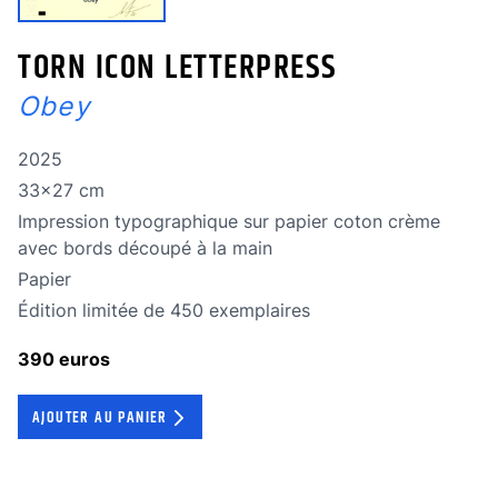
TORN ICON LETTERPRESS
Obey
Année de réalisation
2025
Dimensions
33x27 cm
Technique
Impression typographique sur papier coton crème
avec bords découpé à la main
Technique
Papier
édition limitée
Édition limitée de 450 exemplaires
390 euros
AJOUTER AU PANIER