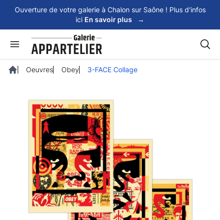
Panneau de gestion des cookies
Ouverture de votre galerie à Chalon sur Saône ! Plus d'infos
ici
En savoir plus
→
Rech
Oeuvres
Obey
3-FACE Collage
Accueil