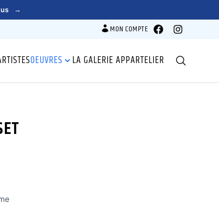
lus
→
MON COMPTE
Facebook
Instagram
ARTISTES
OEUVRES
LA GALERIE APPARTELIER
Recherche
SET
ème