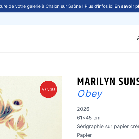
ure de votre galerie à Chalon sur Saône ! Plus d'infos ici
En savoir p
MARILYN SUN
VENDU
Obey
Année de réalisation
2026
Dimensions
61x45 cm
Technique
Sérigraphie sur papier cr
Technique
Papier