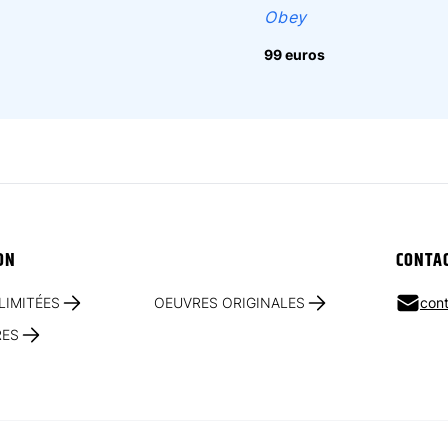
Obey
99 euros
ON
CONTA
LIMITÉES
OEUVRES ORIGINALES
cont
RES