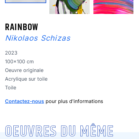
RAINBOW
Nikolaos Schizas
Année de réalisation
2023
Dimensions
100x100 cm
Oeuvre originale
Oeuvre originale
Technique
Acrylique sur toile
Technique
Toile
Contactez-nous
pour plus d'informations
OEUVRES DU MÊME