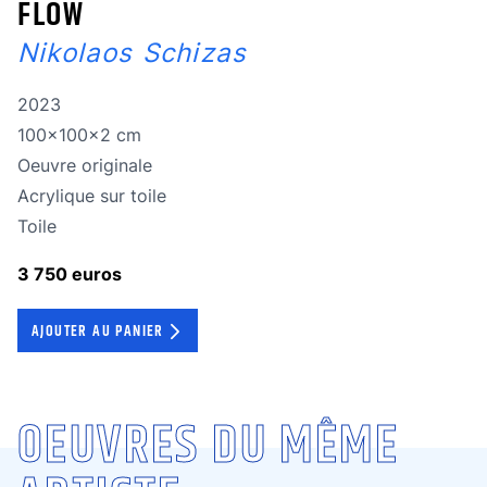
FLOW
Nikolaos Schizas
Année de réalisation
2023
Dimensions
100x100x2 cm
Oeuvre originale
Oeuvre originale
Technique
Acrylique sur toile
Technique
Toile
3 750 euros
AJOUTER AU PANIER
OEUVRES DU MÊME