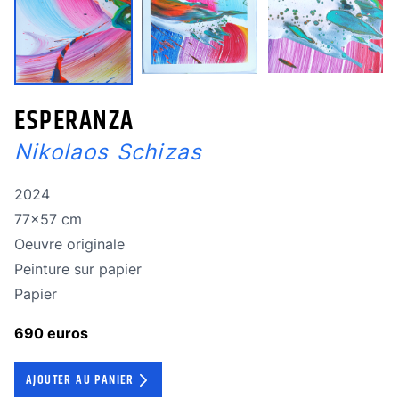
ESPERANZA
Nikolaos Schizas
Année de réalisation
2024
Dimensions
77x57 cm
Oeuvre originale
Oeuvre originale
Technique
Peinture sur papier
Technique
Papier
690 euros
AJOUTER AU PANIER