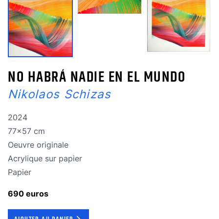
NO HABRÁ NADIE EN EL MUNDO
Nikolaos Schizas
Année de réalisation
2024
Dimensions
77x57 cm
Oeuvre originale
Oeuvre originale
Technique
Acrylique sur papier
Technique
Papier
690 euros