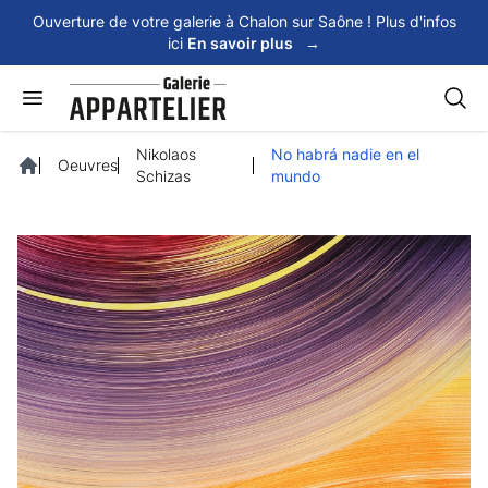
Panneau de gestion des cookies
Ouverture de votre galerie à Chalon sur Saône ! Plus d'infos
ici
En savoir plus
→
Rech
Nikolaos
No habrá nadie en el
Oeuvres
Schizas
mundo
Accueil