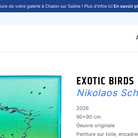
ure de votre galerie à Chalon sur Saône ! Plus d'infos ici
En savoir p
EXOTIC BIRDS
Nikolaos Sch
Année de réalisation
2026
Dimensions
90x90 cm
Oeuvre originale
Oeuvre originale
Technique
Peinture sur toile, encadr