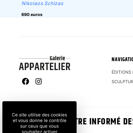
Nikolaos Schizas
690 euros
NAVIGATI
ÉDITIONS 
SCULPTU
Facebook
Instagram
Ce site utilise des cookies
VOUS VOULEZ ÊTRE INFORMÉ D
et vous donne le contrôle
sur ceux que vous
?
souhaitez activer