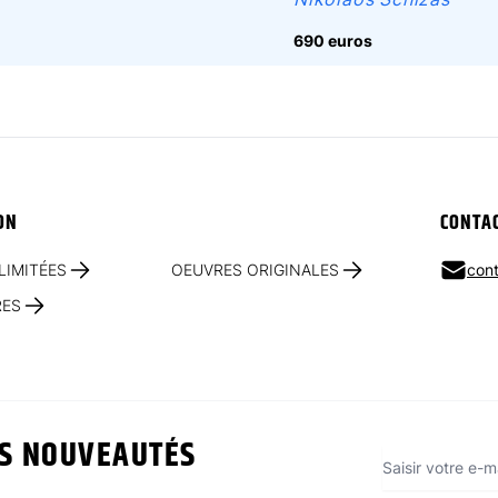
690 euros
ON
CONTA
LIMITÉES
OEUVRES ORIGINALES
cont
RES
ES NOUVEAUTÉS
Adresse e-mai