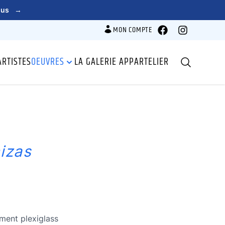
lus
→
MON COMPTE
Facebook
Instagram
ARTISTES
OEUVRES
LA GALERIE APPARTELIER
Recherche
izas
ement plexiglass