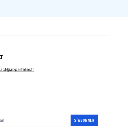
CT
act@appartelier.fr
l
S'ABONNER