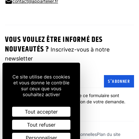
contact@appartelier.fr
VOUS VOULEZ ÊTRE INFORMÉ DES
NOUVEAUTÉS ?
Inscrivez-vous à notre
newsletter
Ce site utilise des cookies
Adresse e-mail
S'ABONNER
et vous donne le contrôle
sur ceux que vous
souhaitez activer
Les informations recueillies à partir de ce formulaire sont
transmises à l'entreprise pour la gestion de votre demande.
politique de confidentialité
.
Tout accepter
Tout refuser
Mentions légales
Données personnelles
Plan du site
Personnaliser