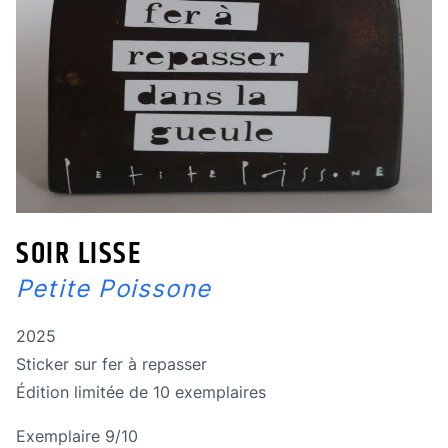
SOIR LISSE
Petite Poissone
Année de réalisation
2025
Technique
Sticker sur fer à repasser
édition limitée
Édition limitée de 10 exemplaires
Exemplaire 9/10