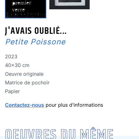
J'AVAIS OUBLIÉ...
Petite Poissone
Année de réalisation
2023
Dimensions
40x30 cm
Oeuvre originale
Oeuvre originale
Technique
Matrice de pochoir
Technique
Papier
Contactez-nous
pour plus d'informations
OEUVRES DU MÊME