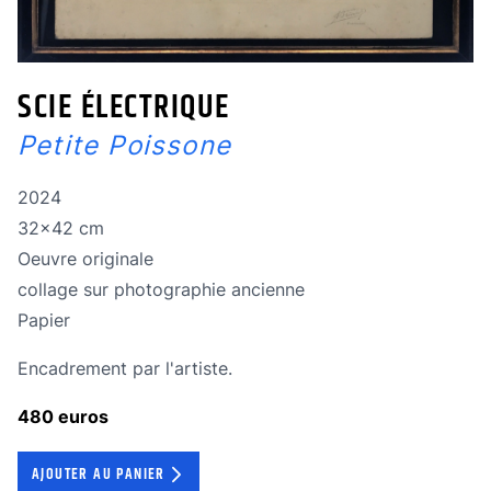
SCIE ÉLECTRIQUE
Petite Poissone
Année de réalisation
2024
Dimensions
32x42 cm
Oeuvre originale
Oeuvre originale
Technique
collage sur photographie ancienne
Technique
Papier
Encadrement par l'artiste.
480 euros
AJOUTER AU PANIER