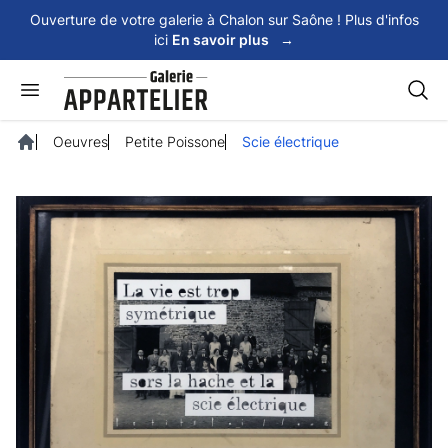
Panneau de gestion des cookies
Ouverture de votre galerie à Chalon sur Saône ! Plus d'infos
ici
En savoir plus
→
Rech
Oeuvres
Petite Poissone
Scie électrique
Accueil