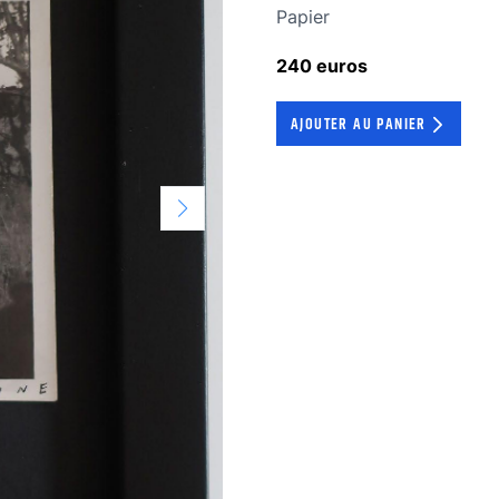
Technique
Papier
240 euros
AJOUTER AU PANIER