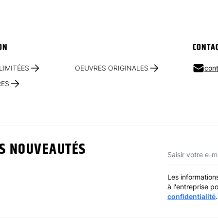
ON
CONTA
LIMITÉES
OEUVRES ORIGINALES
cont
RES
ES NOUVEAUTÉS
Adresse e-mai
Les informations
à l'entreprise 
confidentialité
.