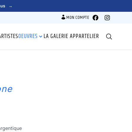
lus
→
MON COMPTE
Facebook
Instagram
ARTISTES
OEUVRES
LA GALERIE APPARTELIER
Recherche
one
argentique