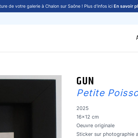
ure de votre galerie à Chalon sur Saône ! Plus d'infos ici
En savoir p
GUN
Petite Poiss
Année de réalisation
2025
Dimensions
16x12 cm
Oeuvre originale
Oeuvre originale
Technique
Sticker sur photographie 