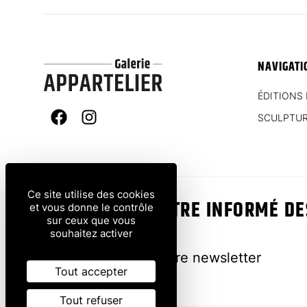
NAVIGATI
ÉDITIONS 
SCULPTU
Facebook
Instagram
Ce site utilise des cookies
VOUS VOULEZ ÊTRE INFORMÉ D
et vous donne le contrôle
sur ceux que vous
?
souhaitez activer
Inscrivez-vous à notre newsletter
Tout accepter
Tout refuser