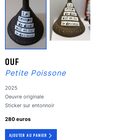
OUF
Petite Poissone
Année de réalisation
2025
Oeuvre originale
Oeuvre originale
Technique
Sticker sur entonnoir
280 euros
AJOUTER AU PANIER