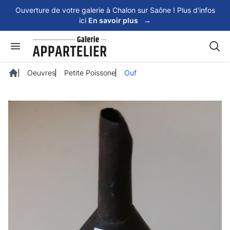
Panneau de gestion des cookies
Ouverture de votre galerie à Chalon sur Saône ! Plus d'infos
ici
En savoir plus
→
Rech
Oeuvres
Petite Poissone
Ouf
Accueil