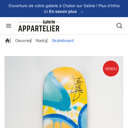
Panneau de gestion des cookies
Ouverture de votre galerie à Chalon sur Saône ! Plus d'infos
ici
En savoir plus
→
Rech
Oeuvres
Nasty
Skateboard
Accueil
VENDU