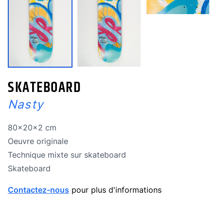
SKATEBOARD
Nasty
Dimensions
80x20x2 cm
Oeuvre originale
Oeuvre originale
Technique
Technique mixte sur skateboard
Technique
Skateboard
Contactez-nous
pour plus d'informations