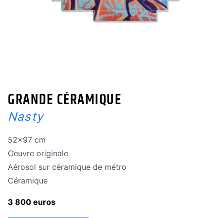
GRANDE CÉRAMIQUE
Nasty
Dimensions
52x97 cm
Oeuvre originale
Oeuvre originale
Technique
Aérosol sur céramique de métro
Technique
Céramique
3 800 euros