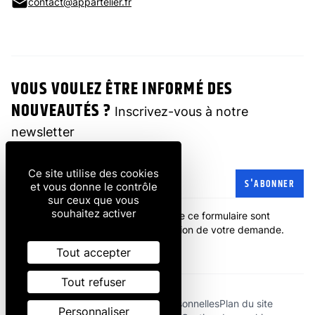
contact@appartelier.fr
VOUS VOULEZ ÊTRE INFORMÉ DES
NOUVEAUTÉS ?
Inscrivez-vous à notre
newsletter
Ce site utilise des cookies
Adresse e-mail
S'ABONNER
et vous donne le contrôle
sur ceux que vous
souhaitez activer
Les informations recueillies à partir de ce formulaire sont
transmises à l'entreprise pour la gestion de votre demande.
politique de confidentialité
.
Tout accepter
Tout refuser
Mentions légales
Données personnelles
Plan du site
Personnaliser