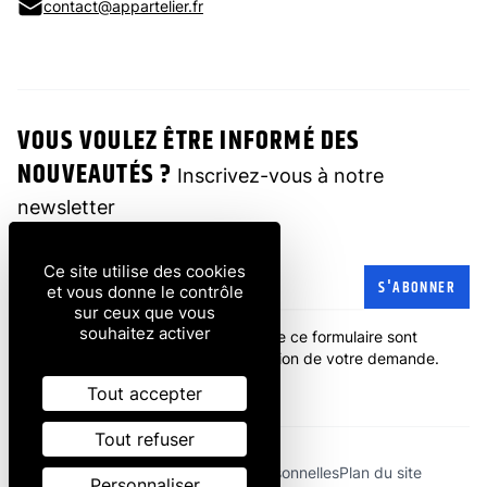
contact@appartelier.fr
VOUS VOULEZ ÊTRE INFORMÉ DES
NOUVEAUTÉS ?
Inscrivez-vous à notre
newsletter
Ce site utilise des cookies
Adresse e-mail
S'ABONNER
et vous donne le contrôle
sur ceux que vous
souhaitez activer
Les informations recueillies à partir de ce formulaire sont
transmises à l'entreprise pour la gestion de votre demande.
politique de confidentialité
.
Tout accepter
Tout refuser
Mentions légales
Données personnelles
Plan du site
Personnaliser