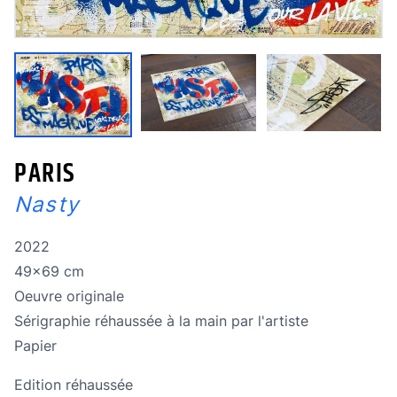
PARIS
Nasty
Année de réalisation
2022
Dimensions
49x69 cm
Oeuvre originale
Oeuvre originale
Technique
Sérigraphie réhaussée à la main par l'artiste
Technique
Papier
Edition réhaussée