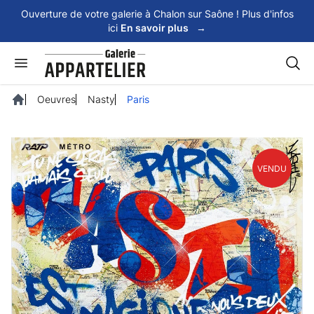
Panneau de gestion des cookies
Ouverture de votre galerie à Chalon sur Saône ! Plus d'infos
ici
En savoir plus
→
Rech
Oeuvres
Nasty
Paris
Accueil
VENDU