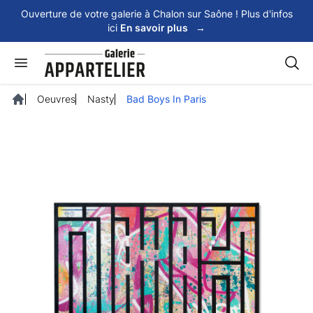
Panneau de gestion des cookies
Ouverture de votre galerie à Chalon sur Saône ! Plus d'infos
ici
En savoir plus
→
Rech
Oeuvres
Nasty
Bad Boys In Paris
Accueil