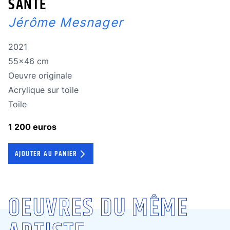
SANTÉ
Jérôme Mesnager
Année de réalisation
2021
Dimensions
55x46 cm
Oeuvre originale
Oeuvre originale
Technique
Acrylique sur toile
Technique
Toile
1 200 euros
AJOUTER AU PANIER
OEUVRES DU MÊME