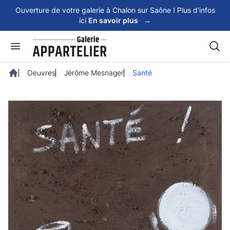
Panneau de gestion des cookies
Ouverture de votre galerie à Chalon sur Saône ! Plus d'infos
ici
En savoir plus
→
Rech
Oeuvres
Jérôme Mesnager
Santé
Accueil