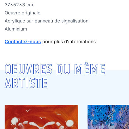
Dimensions
37x52x3 cm
Oeuvre originale
Oeuvre originale
Technique
Acrylique sur panneau de signalisation
Technique
Aluminium
Contactez-nous
pour plus d'informations
OEUVRES DU MÊME
ARTISTE