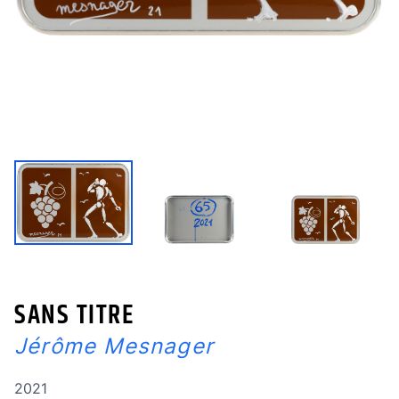
SANS TITRE
Jérôme Mesnager
Année de réalisation
2021