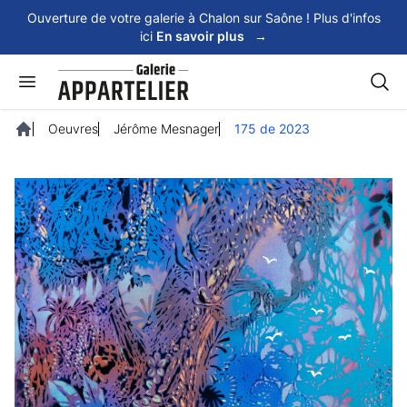
Panneau de gestion des cookies
Ouverture de votre galerie à Chalon sur Saône ! Plus d'infos
ici
En savoir plus
→
Rech
Oeuvres
Jérôme Mesnager
175 de 2023
Accueil