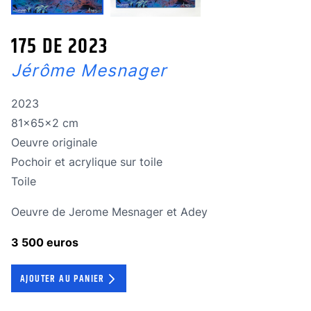
175 DE 2023
Jérôme Mesnager
Année de réalisation
2023
Dimensions
81x65x2 cm
Oeuvre originale
Oeuvre originale
Technique
Pochoir et acrylique sur toile
Technique
Toile
Oeuvre de Jerome Mesnager et Adey
3 500 euros
AJOUTER AU PANIER