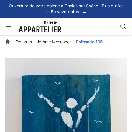
Panneau de gestion des cookies
Ouverture de votre galerie à Chalon sur Saône ! Plus d'infos
ici
En savoir plus
→
Rech
Oeuvres
Jérôme Mesnager
Palissade 105
Accueil