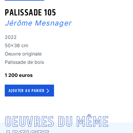
PALISSADE 105
Jérôme Mesnager
Année de réalisation
2022
Dimensions
50x38 cm
Oeuvre originale
Oeuvre originale
Technique
Palissade de bois
1 200 euros
AJOUTER AU PANIER
OEUVRES DU MÊME