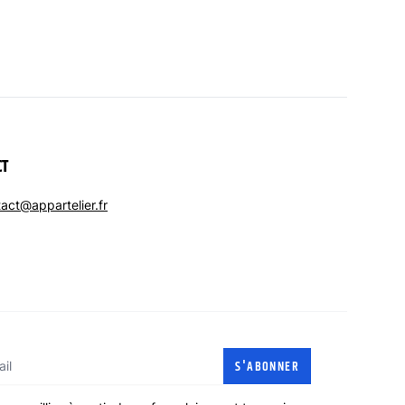
CT
act@appartelier.fr
l
S'ABONNER