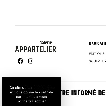
NAVIGATI
ÉDITIONS 
SCULPTU
Facebook
Instagram
Ce site utilise des cookies
VOUS VOULEZ ÊTRE INFORMÉ D
et vous donne le contrôle
sur ceux que vous
?
souhaitez activer