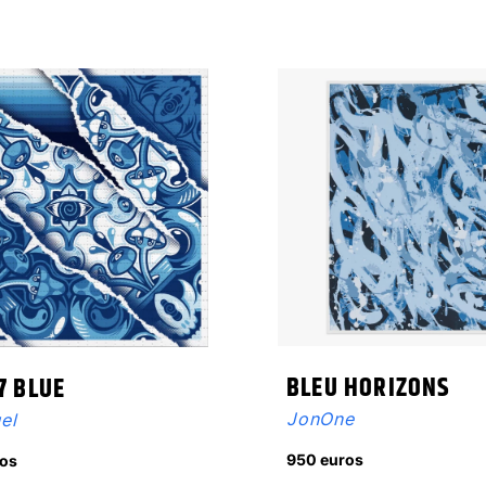
BLEU HORIZONS
7 BLUE
JonOne
el
950 euros
os