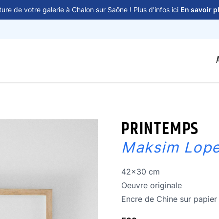
ure de votre galerie à Chalon sur Saône ! Plus d'infos ici
En savoir p
PRINTEMPS
Maksim Lop
Dimensions
42x30 cm
Oeuvre originale
Oeuvre originale
Technique
Encre de Chine sur papier