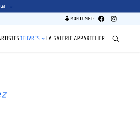
lus
→
MON COMPTE
Facebook
Instagram
ARTISTES
OEUVRES
LA GALERIE APPARTELIER
Recherche
ez