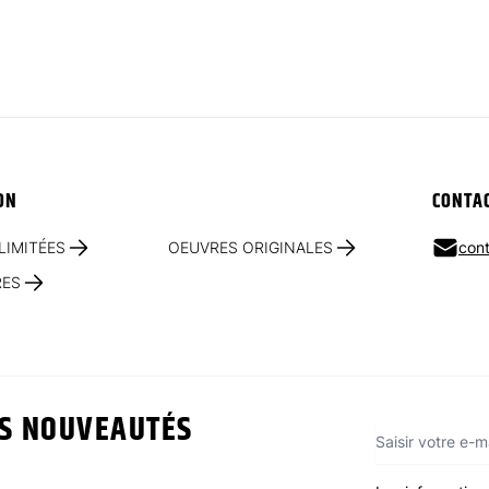
ON
CONTA
LIMITÉES
OEUVRES ORIGINALES
cont
RES
ES NOUVEAUTÉS
Adresse e-mai