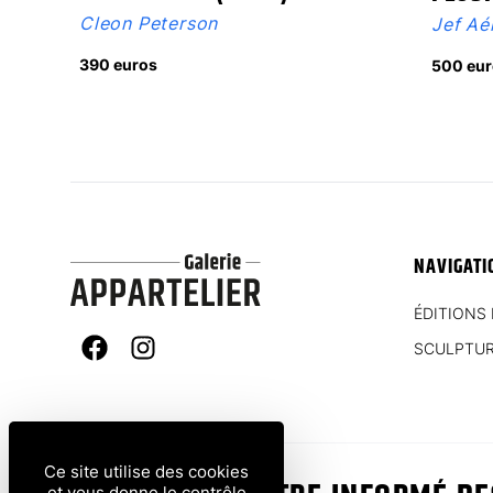
Cleon Peterson
Jef Aé
390 euros
500 eur
NAVIGATI
ÉDITIONS 
SCULPTU
Facebook
Instagram
Ce site utilise des cookies
et vous donne le contrôle