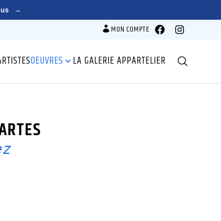
lus
→
MON COMPTE
Facebook
Instagram
ARTISTES
OEUVRES
LA GALERIE APPARTELIER
Recherche
CARTES
ez