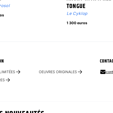
TONGUE
rosol
Le Cyklop
os
1 300 euros
ON
CONTA
LIMITÉES
OEUVRES ORIGINALES
cont
RES