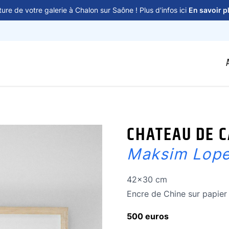
ure de votre galerie à Chalon sur Saône ! Plus d'infos ici
En savoir p
CHATEAU DE 
Maksim Lop
Dimensions
42x30 cm
Technique
Encre de Chine sur papier
500 euros