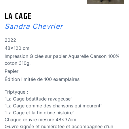
LA CAGE
Sandra Chevrier
Année de réalisation
2022
Dimensions
48x120 cm
Technique
Impression Giclée sur papier Aquarelle Canson 100%
coton 310g.
Technique
Papier
édition limitée
Édition limitée de 100 exemplaires
Triptyque :
“La Cage béatitude ravageuse”
“La Cage comme des chansons qui meurent”
“La Cage et la fin d’une histoire”
Chaque œuvre mesure 48x37cm
Œuvre signée et numérotée et accompagnée d'un